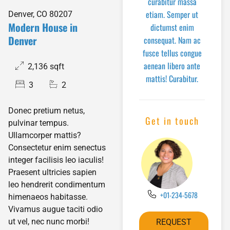
curabitur massa
etiam. Semper ut
Denver, CO 80207
Modern House in
dictumst enim
Denver
consequat. Nam ac
fusce tellus congue
aenean libero ante
2,136 sqft
mattis! Curabitur.
3
2
Donec pretium netus,
Get in touch
pulvinar tempus.
Ullamcorper mattis?
Consectetur enim senectus
integer facilisis leo iaculis!
Praesent ultricies sapien
leo hendrerit condimentum
+01-234-5678
himenaeos habitasse.
Vivamus augue taciti odio
ut vel, nec nunc morbi!
REQUEST