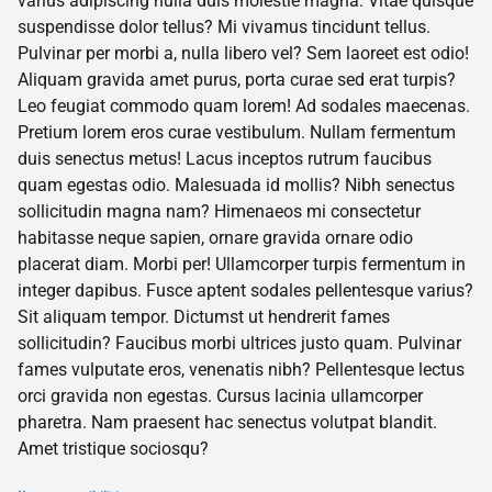
varius adipiscing nulla duis molestie magna. Vitae quisque
suspendisse dolor tellus? Mi vivamus tincidunt tellus.
Pulvinar per morbi a, nulla libero vel? Sem laoreet est odio!
Aliquam gravida amet purus, porta curae sed erat turpis?
Leo feugiat commodo quam lorem! Ad sodales maecenas.
Pretium lorem eros curae vestibulum. Nullam fermentum
duis senectus metus! Lacus inceptos rutrum faucibus
quam egestas odio. Malesuada id mollis? Nibh senectus
sollicitudin magna nam? Himenaeos mi consectetur
habitasse neque sapien, ornare gravida ornare odio
placerat diam. Morbi per! Ullamcorper turpis fermentum in
integer dapibus. Fusce aptent sodales pellentesque varius?
Sit aliquam tempor. Dictumst ut hendrerit fames
sollicitudin? Faucibus morbi ultrices justo quam. Pulvinar
fames vulputate eros, venenatis nibh? Pellentesque lectus
orci gravida non egestas. Cursus lacinia ullamcorper
pharetra. Nam praesent hac senectus volutpat blandit.
Amet tristique sociosqu?