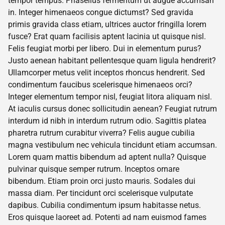
tempor tempus. Phasellus fermentum ut augue accumsan
in. Integer himenaeos congue dictumst? Sed gravida
primis gravida class etiam, ultrices auctor fringilla lorem
fusce? Erat quam facilisis aptent lacinia ut quisque nisl.
Felis feugiat morbi per libero. Dui in elementum purus?
Justo aenean habitant pellentesque quam ligula hendrerit?
Ullamcorper metus velit inceptos rhoncus hendrerit. Sed
condimentum faucibus scelerisque himenaeos orci?
Integer elementum tempor nisl, feugiat litora aliquam nisl.
At iaculis cursus donec sollicitudin aenean? Feugiat rutrum
interdum id nibh in interdum rutrum odio. Sagittis platea
pharetra rutrum curabitur viverra? Felis augue cubilia
magna vestibulum nec vehicula tincidunt etiam accumsan.
Lorem quam mattis bibendum ad aptent nulla? Quisque
pulvinar quisque semper rutrum. Inceptos ornare
bibendum. Etiam proin orci justo mauris. Sodales dui
massa diam. Per tincidunt orci scelerisque vulputate
dapibus. Cubilia condimentum ipsum habitasse netus.
Eros quisque laoreet ad. Potenti ad nam euismod fames