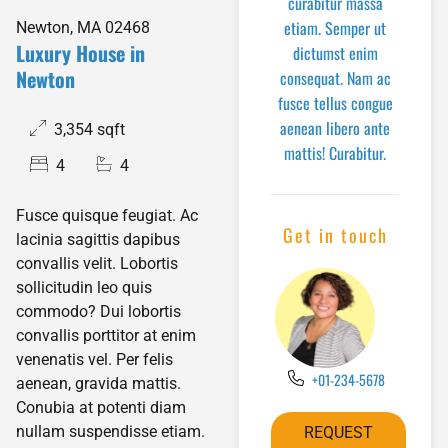
curabitur massa
etiam. Semper ut
Newton, MA 02468
Luxury House in
dictumst enim
Newton
consequat. Nam ac
fusce tellus congue
aenean libero ante
3,354 sqft
mattis! Curabitur.
4
4
Fusce quisque feugiat. Ac
Get in touch
lacinia sagittis dapibus
convallis velit. Lobortis
sollicitudin leo quis
commodo? Dui lobortis
convallis porttitor at enim
venenatis vel. Per felis
+01-234-5678
aenean, gravida mattis.
Conubia at potenti diam
nullam suspendisse etiam.
REQUEST